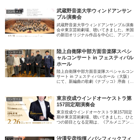
武蔵野音楽大学ウィンドアンサン
コンサート
ブル演奏会
武蔵野音楽大学ウィンドアンサンブル演奏
会＠東京芸術劇場、聴いてきました。米国
の新旧オリジナル作品を中心に、アジアや
欧州の作品も含まれた充実のプログラム。
武田晃さんの指揮が引き出す音楽的色彩と
学生の皆さんの瑞々しい演奏とが相俟っ
陸上自衛隊中部方面音楽隊スペシ
コンサート
て、終始表情豊...
ャルコンサート in フェスティバル
ホール
陸上自衛隊中部方面音楽隊スペシャルコン
サート in フェスティバルホール（大阪）
にて、新編曲の歌劇《ナブッコ》序曲（G.
ヴェルディ）を演奏していただきました。
指揮は柴田昌宜２等陸佐。すみずみにまで
神経の行き届いた、それでいて熱量のあ
東京佼成ウインドオーケストラ第
コンサート
る、本当...
157回定期演奏会
東京佼成ウインドオーケストラ第157回定
期＠東京芸術劇場、聴いてきました。ひと
つの節目となる定期は、《アルメニアン・
ダンス》全曲とチェザリーニの《アークエ
ンジェルズ》という、ある意味で交響曲が
２曲、さらには長生淳さんの新曲も。これ
汐澤安彦指揮／パシフィックフィ
コンサート