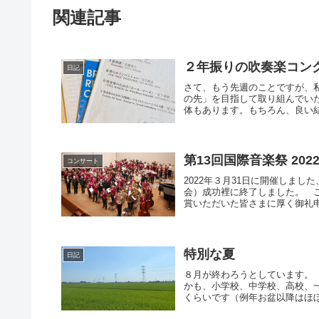
関連記事
２年振りの吹奏楽コン
日記
さて、もう先週のことですが、
の先」を目指して取り組んでい
体もあります。もちろん、良い結
第13回国際音楽祭 2022 i
コンサート
2022年３月31日に開催しました、
会）成功裡に終了しました。 
賞いただいた皆さまに厚く御礼申し
特別な夏
日記
８月が終わろうとしています。
かも、小学校、中学校、高校、
くらいです（例年お盆以降はほぼ