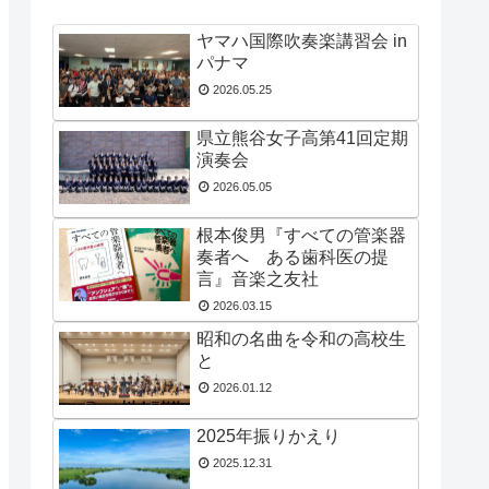
ヤマハ国際吹奏楽講習会 in
パナマ
2026.05.25
県立熊谷女子高第41回定期
演奏会
2026.05.05
根本俊男『すべての管楽器
奏者へ ある歯科医の提
言』音楽之友社
2026.03.15
昭和の名曲を令和の高校生
と
2026.01.12
2025年振りかえり
2025.12.31