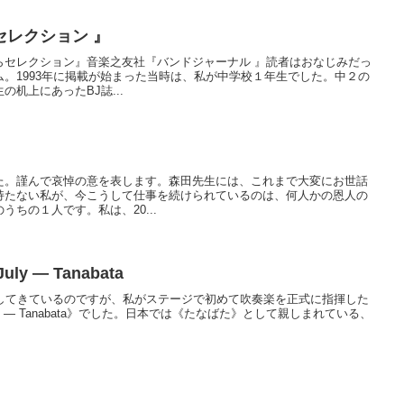
セレクション 』
らセレクション』音楽之友社『バンドジャーナル 』読者はおなじみだっ
。1993年に掲載が始まった当時は、私が中学校１年生でした。中２の
机上にあったBJ誌...
た。謹んで哀悼の意を表します。森田先生には、これまで大変にお世話
持たない私が、今こうして仕事を続けられているのは、何人かの恩人の
ちの１人です。私は、20...
 July — Tanabata
及してきているのですが、私がステージで初めて吹奏楽を正式に指揮した
 of July — Tanabata》でした。日本では《たなばた》として親しまれている、