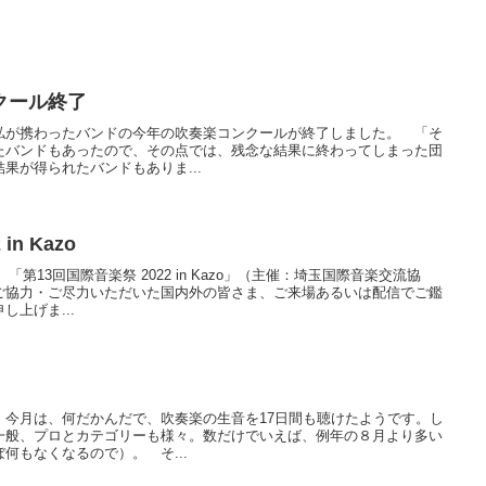
クール終了
私が携わったバンドの今年の吹奏楽コンクールが終了しました。 「そ
たバンドもあったので、その点では、残念な結果に終わってしまった団
果が得られたバンドもありま...
n Kazo
「第13回国際音楽祭 2022 in Kazo」（主催：埼玉国際音楽交流協
ご協力・ご尽力いただいた国内外の皆さま、ご来場あるいは配信でご鑑
上げま...
 今月は、何だかんだで、吹奏楽の生音を17日間も聴けたようです。し
一般、プロとカテゴリーも様々。数だけでいえば、例年の８月より多い
何もなくなるので）。 そ...