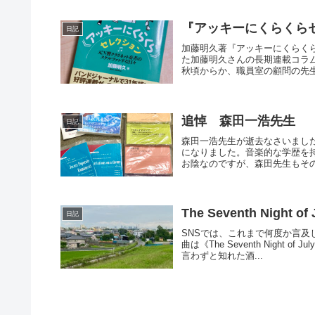
『アッキーにくらくら
日記
加藤明久著『アッキーにくらく
た加藤明久さんの長期連載コラム
秋頃からか、職員室の顧問の先生の
追悼 森田一浩先生
日記
森田一浩先生が逝去なさいまし
になりました。音楽的な学歴を
お陰なのですが、森田先生もそのう
The Seventh Night of
日記
SNSでは、これまで何度か言
曲は《The Seventh Night
言わずと知れた酒...