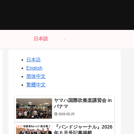
日本語
日本語
English
简体中文
繁體中文
ヤマハ国際吹奏楽講習会 in
パナマ
2026.05.25
『バンドジャーナル』2026
年６月号記事掲載