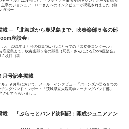
ドジャーナル』12月号にて、「メディア主催者が語るシンガポールの吹奏
sion 主宰のジョシュア・ローさんへのインタビューが掲載されました（執
ガポー...
載 ─ 「北海道から鹿児島まで、吹奏楽部５名の部
oom座談会」
ナル』 2021年１月号の特集“私たちにとっての「吹奏楽コンクール」──
ら鹿児島まで、吹奏楽部５名の部長（局長）さんによるZoom座談会」
枚目（著...
９月号記事掲載
ナル』９月号において、メール・インタビュー「バーンズが語る９つの
マーチングバンド・レポート「茨城県立大洗高学マーチングバンド部」
当させてもらいまし...
載 ─ 「ぶらっとバンド訪問記：開成ジュニアアン