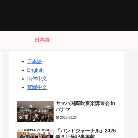
日本語
日本語
English
简体中文
繁體中文
ヤマハ国際吹奏楽講習会 in
パナマ
2026.05.25
『バンドジャーナル』2026
年６月号記事掲載