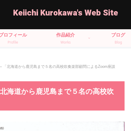
Keiichi Kurokawa's Web Site
プロフィール
作品紹介
ブログ
Profile
Works
Blog
─ 「北海道から鹿児島まで５名の高校吹奏楽部顧問によるZoom座談
「北海道から鹿児島まで５名の高校吹
」