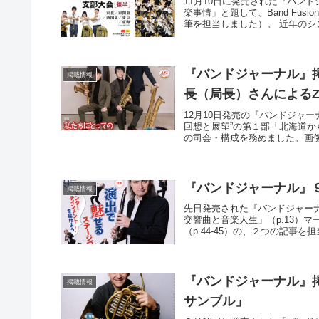
11月10日に発売された『バン
楽事情」と題して、Band Fu
筆を担当しました）。 近年のシン
『バンドジャーナル』掲
掲載情報
長（局長）さんによるZ
12月10日発売の『バンドジャー
回想と展望”の第１部「北海道か
の司会・構成を務めました。画像２
『バンドジャーナル』
掲載情報
先日発売された『バンドジャー
交響曲と音楽人生」（p.13）
（p.44-45）の、２つの記事を担
『バンドジャーナル』掲
掲載情報
サンブル」