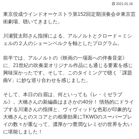
2021.01.16
東京佼成ウインドオーケストラ第152回定期演奏会＠東京芸
術劇場、聴いてきました。
川瀬賢太郎さん指揮による、アルノルトとクロード＝ミシ
ェルの２人のシェーンベルクを軸としたプログラム。
前半では、アルノルトの《映画の一場面への伴奏音楽》
に、21世紀の吹奏楽オリジナル作品にも通じる要素を感じ
興味深かったです。そして、このタイミングで聴く「課題
曲V」に妙な巡り合わせを感じました。
そして、本日の白眉は、何といっても《レ・ミゼラブ
ル》。大橋さんの新編曲はまさかの40分！ 情熱的にドライ
ブする川瀬さんの指揮と、ヴィヴィッドな色彩が印象的な
大橋さんとのスコアとの相乗効果にTKWOのスーパープレ
イの数々が重なって、濃厚かつ豊潤なレミゼの世界を大い
に堪能しました！