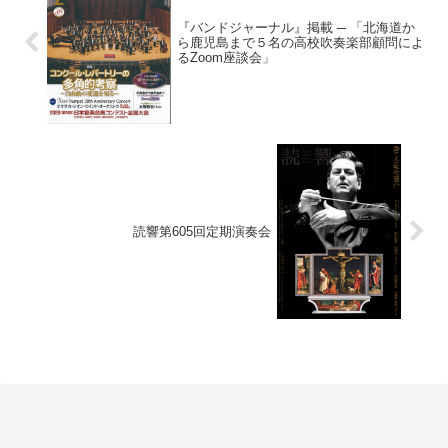
『バンドジャーナル』掲載 ─ 「北海道か
ら鹿児島まで５名の高校吹奏楽部顧問によ
るZoom座談会」
読響第605回定期演奏会