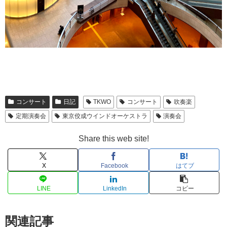
コンサート
日記
TKWO
コンサート
吹奏楽
定期演奏会
東京佼成ウインドオーケストラ
演奏会
Share this web site!
X
Facebook
はてブ
LINE
LinkedIn
コピー
関連記事