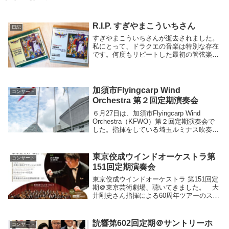
R.I.P. すぎやまこういちさん
日記
すぎやまこういちさんが逝去されました。
私にとって、ドラクエの音楽は特別な存在
です。何度もリピートした最初の管弦楽／
吹奏楽のCD、初めてのオケのコンサー
ト、初めての編曲（エレクトーン）、どれ
もがドラクエでした。25年前のコンサート
のプログラム...
加須市Flyingcarp Wind
コンサート
Orchestra 第２回定期演奏会
６月27日は、加須市Flyingcarp Wind
Orchestra（KFWO）第２回定期演奏会で
した。指揮をしている埼玉ルミナス吹奏楽
団をお招きいただき、立派で素晴らしい音
響のパストラルかぞで演奏する機会をいた
だきました。KFWOの皆さ...
東京佼成ウインドオーケストラ第
コンサート
151回定期演奏会
東京佼成ウインドオーケストラ 第151回定
期＠東京芸術劇場、聴いてきました。 大
井剛史さん指揮による60周年ツアーのスタ
ートともなる公演は、吹奏楽曲の古典と21
世紀の作品とが交互に並ぶプログラム。キ
ャラクターの異なる各曲とれもが2020年
読響第602回定期＠サントリーホ
コンサート
の...