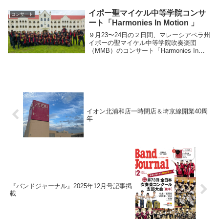
にて、《スウィート・ガーデン・シティ》
とい...
イポー聖マイケル中等学院コンサ
コンサート
ート「Harmonies In Motion 」
９月23〜24日の２日間、マレーシアペラ州
イポーの聖マイケル中等学院吹奏楽団
（MMB）のコンサート「Harmonies In
Motion」に参加してきました。２日間の本
番と、その前３日間、イポーに滞在して準
備にあたりました。バンドにとって...
イオン北浦和店一時閉店＆埼京線開業40周
年
『バンドジャーナル』2025年12月号記事掲
載