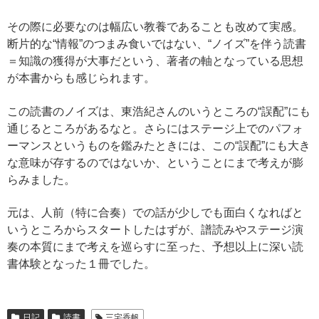
その際に必要なのは幅広い教養であることも改めて実感。
断片的な“情報”のつまみ食いではない、“ノイズ”を伴う読書
＝知識の獲得が大事だという、著者の軸となっている思想
が本書からも感じられます。
この読書のノイズは、東浩紀さんのいうところの“誤配”にも
通じるところがあるなと。さらにはステージ上でのパフォ
ーマンスというものを鑑みたときには、この“誤配”にも大き
な意味が存するのではないか、ということにまで考えが膨
らみました。
元は、人前（特に合奏）での話が少しでも面白くなればと
いうところからスタートしたはずが、譜読みやステージ演
奏の本質にまで考えを巡らすに至った、予想以上に深い読
書体験となった１冊でした。
日記
読書
三宅香帆