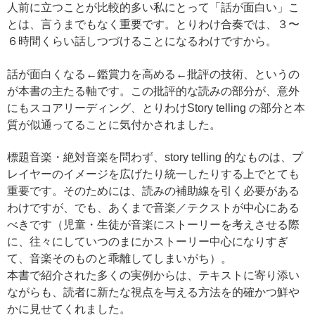
人前に立つことが比較的多い私にとって「話が面白い」こ
とは、言うまでもなく重要です。とりわけ合奏では、３〜
６時間くらい話しつづけることになるわけですから。
話が面白くなる←鑑賞力を高める←批評の技術、というの
が本書の主たる軸です。この批評的な読みの部分が、意外
にもスコアリーディング、とりわけStory telling の部分と本
質が似通ってることに気付かされました。
標題音楽・絶対音楽を問わず、story telling 的なものは、プ
レイヤーのイメージを広げたり統一したりする上でとても
重要です。そのためには、読みの補助線を引く必要がある
わけですが、でも、あくまで音楽／テクストが中心にある
べきです（児童・生徒が音楽にストーリーを考えさせる際
に、往々にしていつのまにかストーリー中心になりすぎ
て、音楽そのものと乖離してしまいがち）。
本書で紹介された多くの実例からは、テキストに寄り添い
ながらも、読者に新たな視点を与える方法を的確かつ鮮や
かに見せてくれました。