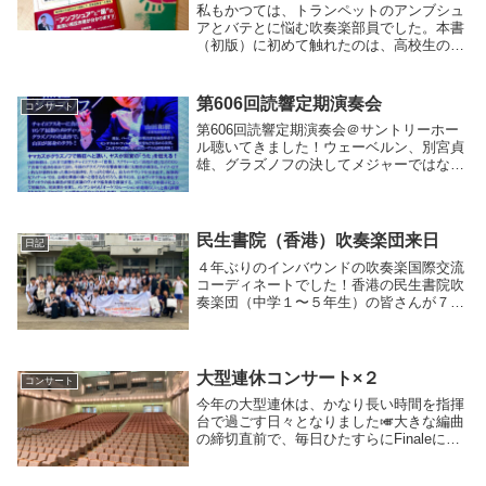
私もかつては、トランペットのアンブシュ
アとバテとに悩む吹奏楽部員でした。本書
（初版）に初めて触れたのは、高校生の
頃。図書館で借りて読んだと記憶していま
す（後に購入しました）。『バンドジャー
ナル』のバックナンバーで著者の連載にも
第606回読響定期演奏会
コンサート
触れていました...
第606回読響定期演奏会＠サントリーホー
ル聴いてきました！ウェーベルン、別宮貞
雄、グラズノフの決してメジャーではない
３曲ながら、山田和樹マエストロの躍動感
溢れるバトンに導かれ、どの曲も鮮やかか
つ引き締まった充実の演奏。鈴木康浩さん
のヴィオラ...
民生書院（香港）吹奏楽団来日
日記
４年ぶりのインバウンドの吹奏楽国際交流
コーディネートでした！香港の民生書院吹
奏楽団（中学１〜５年生）の皆さんが７月
６日と８日の２日間、千葉県の中学校に訪
問して交流活動行いました。当初は部活の
みの予定だったのですが、学校の皆さんの
ご理解もあっ...
大型連休コンサート×２
コンサート
今年の大型連休は、かなり長い時間を指揮
台で過ごす日々となりました🎺大きな編曲
の締切直前で、毎日ひたすらにFinaleに向
かっていた去年とは大違い🖥５日は、埼玉
県立不動岡高校吹奏楽部第53回定期演奏会