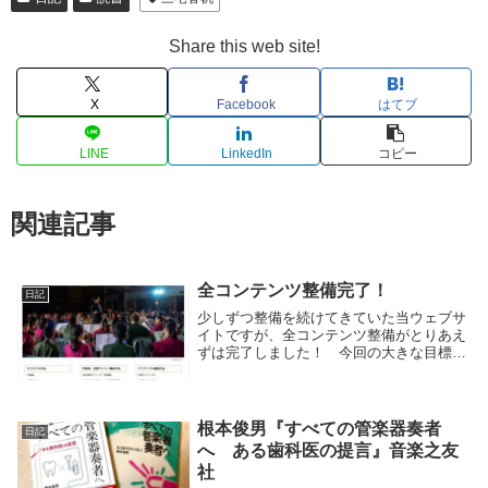
Share this web site!
X
Facebook
はてブ
LINE
LinkedIn
コピー
関連記事
全コンテンツ整備完了！
日記
少しずつ整備を続けてきていた当ウェブサ
イトですが、全コンテンツ整備がとりあえ
ずは完了しました！ 今回の大きな目標と
して、近年の私の活動実態に鑑み、複数言
語、すなわち日本語、英語、中国語（簡体
字と繁体字）とでのサイトを構築するとい
うことがあり...
根本俊男『すべての管楽器奏者
日記
へ ある歯科医の提言』音楽之友
社