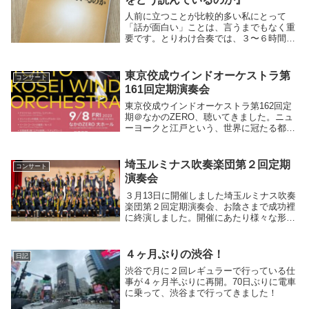
人前に立つことが比較的多い私にとって
「話が面白い」ことは、言うまでもなく重
要です。とりわけ合奏では、３〜６時間く
らい話しつづけることになるわけですか
ら。話が面白くなる←鑑賞力を高める←批
評の技術、というのが本書の主たる軸で
東京佼成ウインドオーケストラ第
コンサート
す。この批評的な読...
161回定期演奏会
東京佼成ウインドオーケストラ第162回定
期＠なかのZERO、聴いてきました。ニュ
ーヨークと江戸という、世界に冠たる都市
をテーマにしたコンサートゆえ、実にヘヴ
ィーな曲が続きましたが、さすがの
TKWO、解像度の高い演奏で、各曲のキャ
埼玉ルミナス吹奏楽団第２回定期
コンサート
ラクターを楽...
演奏会
３月13日に開催しました埼玉ルミナス吹奏
楽団第２回定期演奏会、お陰さまで成功裡
に終演しました。開催にあたり様々な形で
ご協力いただいた皆さま、ご来場いただい
た皆さまに心より御礼申し上げます。一言
で申し上げれば、今年も（手前味噌なが
４ヶ月ぶりの渋谷！
日記
ら）とても良...
渋谷で月に２回レギュラーで行っている仕
事が４ヶ月半ぶりに再開。70日ぶりに電車
に乗って、渋谷まで行ってきました！