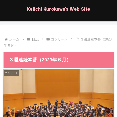
Keiichi Kurokawa's Web Site
ホーム
日記
コンサート
３週連続本番（2023
年６月）
３週連続本番（2023年６月）
コンサート