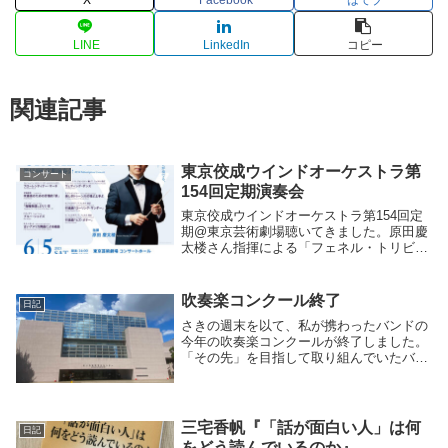
LINE
LinkedIn
コピー
関連記事
東京佼成ウインドオーケストラ第
コンサート
154回定期演奏会
東京佼成ウインドオーケストラ第154回定
期@東京芸術劇場聴いてきました。原田慶
太楼さん指揮による「フェネル・トリビュ
ート・プログラム」。令和の佼成ウインド
の良さと、20世紀来のエッセンスや伝統と
が折り重なった、比類なき名演でした！佼
吹奏楽コンクール終了
日記
成ウイン...
さきの週末を以て、私が携わったバンドの
今年の吹奏楽コンクールが終了しました。
「その先」を目指して取り組んでいたバン
ドもあったので、その点では、この時期に
終わってしまったことは大変残念でもあり
ます。演奏の大きな進化を実感できた
日々、ホールでの...
三宅香帆『「話が面白い人」は何
日記
をどう読んでいるのか』