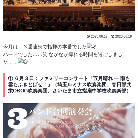
2023.06.17
2023.06.19
今月は、３週連続で指揮の本番でした
ハードでした……笑 なかなか痺れる時間を過ごしまし
た……
① ６月３日：ファミリーコンサート「五月晴れ — 雨も
雲もふきとばせ！」（埼玉ルミナス吹奏楽団、春日部共
栄OBOG吹奏楽団、さいたま市立指扇中学校吹奏楽部）