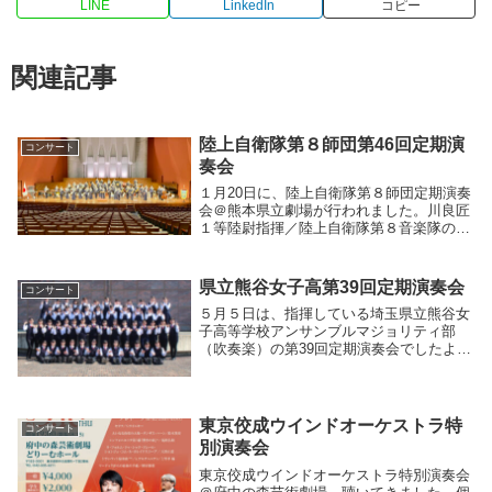
LINE
LinkedIn
コピー
関連記事
陸上自衛隊第８師団第46回定期演
コンサート
奏会
１月20日に、陸上自衛隊第８師団定期演奏
会＠熊本県立劇場が行われました。川良匠
１等陸尉指揮／陸上自衛隊第８音楽隊のみ
なさまに、ブラームス《ハンガリー舞曲
集》より第４、５、６番と、歌劇《トゥー
ランドット》より“誰も寝てはならぬ”（独
県立熊谷女子高第39回定期演奏会
コンサート
唱：木村多...
５月５日は、指揮している埼玉県立熊谷女
子高等学校アンサンブルマジョリティ部
（吹奏楽）の第39回定期演奏会でしたより
上手な団体を探せばいくらでもあります
が、バンドの所与の環境を鑑みると、高校
生たちは本当に素晴らしい内容のコンサー
トをつくり上げ...
東京佼成ウインドオーケストラ特
コンサート
別演奏会
東京佼成ウインドオーケストラ特別演奏会