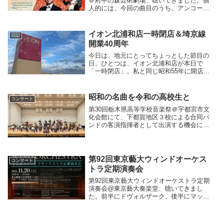
＠府中の森芸術劇場、聴いてきました。個
人的には、今回の曲目のうち、アンコール
含めて６曲が、楽器で演奏／合奏指導／本
番で指揮をしたことがある曲。それだけ
に、TKWOの見事さを、普段とは別の角度
イオン北浦和店一時閉店＆埼京線
日記
から感じるこ...
開業40周年
今日は、地元にとってちょっとした節目の
日。ひとつは、イオン北浦和店が本日で
「一時閉店」。私と同じ昭和55年に開店
で、この「ニチイ」は、とりわけ駐車場に
向けて登っていくスロープは、文字通り物
心ついたころから記憶にあります。1995
昭和の名曲を令和の高校生と
コンサート
年、私が浦和...
第30回栃木県高等学校音楽祭＠宇都宮市文
化会館にて、下都賀地区３校による合同バ
ンドの客演指揮者として出演する機会に恵
まれました。選んだ曲は、オリヴァドーテ
ィ作曲《バラの謝肉祭》。言わずと知れた
昭和の名曲です。以下の２点を選曲コンセ
プトとして...
第92回東京藝大ウィンドオーケス
コンサート
トラ定期演奏会
第92回東京藝大ウィンドオーケストラ定期
演奏会@東京藝大奏楽堂、聴いてきまし
た。前半にドヴォルザーク、後半にマッキ
ー、アラルコン、新垣隆、酒井格が並ぶの
は、前期のリードプロとは対照的。曲ごと