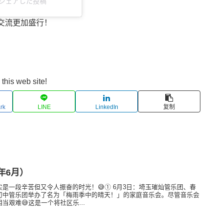
)がシェアした投稿
交流更加盛行！
this web site!
rk
LINE
LinkedIn
复制
年6月）
是一段辛苦但又令人振奋的时光！😅① 6月3日：埼玉璀灿管乐团、春
初中管乐团举办了名为「梅雨季中的晴天！」的家庭音乐会。尽管音乐会
艰难😅这是一个将社区乐...