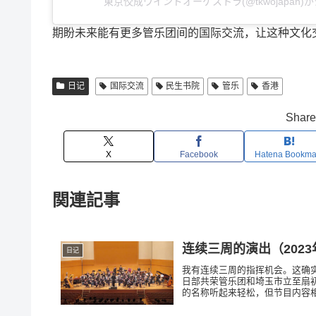
東京佼成ウインドオーケストラ(@tkwojapan
期盼未来能有更多管乐团间的国际交流，让这种文化
日记
国际交流
民生书院
管乐
香港
Share 
X
Facebook
Hatena Bookma
関連記事
连续三周的演出（2023
日记
我有连续三周的指挥机会。这确实
日部共荣管乐团和埼玉市立至扇
的名称听起来轻松，但节目内容相当